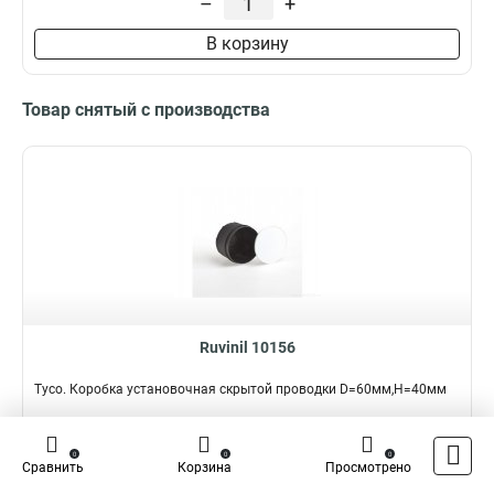
–
+
В корзину
Товар снятый с производства
Ruvinil 10156
Тусо. Коробка установочная скрытой проводки D=60мм,Н=40мм
Подробнее
Сравнить
0
0
0
Сравнить
Корзина
Просмотрено
Наличие:
Нет на складе