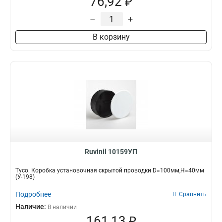
76,92 ₽
–
+
В корзину
Ruvinil 10159УП
Тусо. Коробка установочная скрытой проводки D=100мм,Н=40мм
(У-198)
Подробнее
Сравнить
Наличие:
В наличии
161,13 ₽