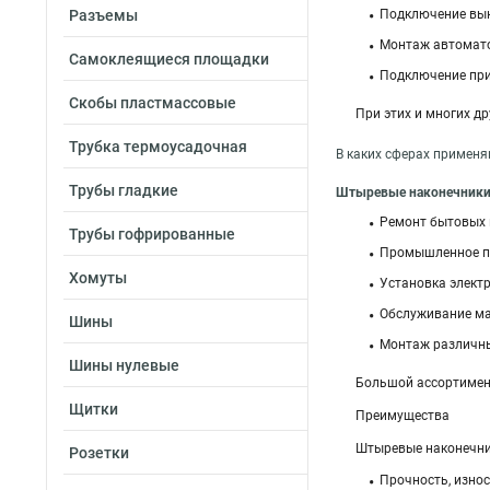
Разъемы
Подключение вык
Монтаж автомато
Самоклеящиеся площадки
Подключение при
Скобы пластмассовые
При этих и многих д
Трубка термоусадочная
В каких сферах применя
Трубы гладкие
Штыревые наконечники r
Ремонт бытовых 
Трубы гофрированные
Промышленное п
Хомуты
Установка элект
Обслуживание ма
Шины
Монтаж различны
Шины нулевые
Большой ассортимент
Щитки
Преимущества
Штыревые наконечник
Розетки
Прочность, изно