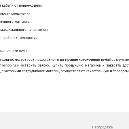
 кабеля от повреждений;
чности соединения;
венного контакта;
 максимального напряжения;
н рабочих температур.
конечники ruvinil
 технических товаров представлены
штыревые наконечники ruvinil
различных 
nil-shop.ru и оставить заявку. Купить продукцию магазина и заказать д
 с которыми сотрудничает магазин, осуществляют качественную и своеврем
Распродажа