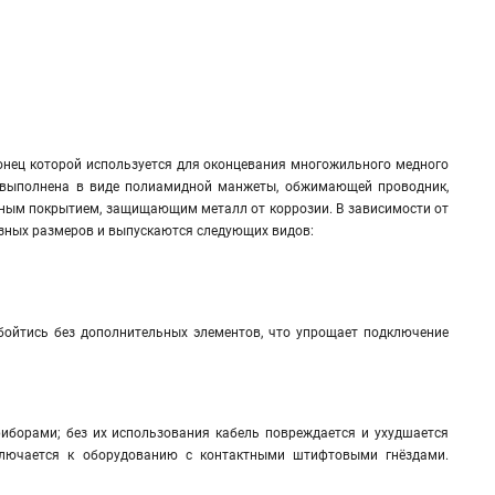
конец которой используется для оконцевания многожильного медного
а выполнена в виде полиамидной манжеты, обжимающей проводник,
ёным покрытием, защищающим металл от коррозии. В зависимости от
азных размеров и выпускаются следующих видов:
бойтись без дополнительных элементов, что упрощает подключение
риборами; без их использования кабель повреждается и ухудшается
дключается к оборудованию с контактными штифтовыми гнёздами.