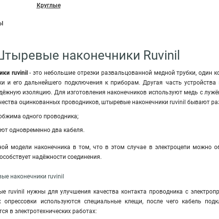
Круглые
ы
Штыревые наконечники Ruvinil
и ruvinil
- это небольшие отрезки развальцованной медной трубки, один 
ки и его дальнейшего подключения к приборам. Другая часть устройств
дёжную изоляцию. Для изготовления наконечников используют медь с луж
чества оцинкованных проводников, штыревые наконечники ruvinil бывают р
 обжима одного проводника;
ют одновременно два кабеля.
ой модели наконечника в том, что в этом случае в электроцепи можно о
пособствует надёжности соединения.
е наконечники ruvinil
е ruvinil нужны для улучшения качества контакта проводника с электроп
их опрессовки используются специальные клещи, после чего кабель по
я в электротехнических работах: