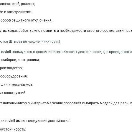
лючателей, розеток;
в в электрощитке;
боров защитного отключения.
ругих видах работ важно помнить и необходимости строгого соответствия ра
ются Штыревые наконечники ruvinil
uvinil
пользуются спросом во всех областях деятельности, где проводятся 
приборов, электроники;
роизводство;
рооборудования;
шин и механизмов;
х конструкций.
 наконечников в интернет-магазине позволяет выбирать модели для разных
и ruvinil имеют следующие достоинства:
соустойчивость;