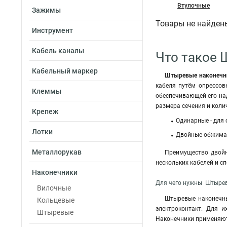
Втулочные
Зажимы
Товары не найден
Инструмент
Кабель каналы
Что такое 
Кабельный маркер
Штыревые наконечник
кабеля путём опрессов
Клеммы
обеспечивающей его на
размера сечения и коли
Крепеж
Одинарные - для
Лотки
Двойные обжима
Металлорукав
Преимущество двойн
нескольких кабелей и с
Наконечники
Для чего нужны Штыревы
Вилочные
Штыревые наконечны
Кольцевые
электроконтакт. Для 
Штыревые
Наконечники применяютс