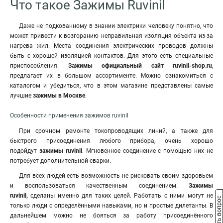
Что такое Зажимы Ruvinil
Даже не подкованному в знании электрики человеку понятно, что
может привести к возгоранию неправильная изоляция объекта из-за
нагрева жил. Места соединения электрических проводов должны
быть с хорошей изоляцией контактов. Для этого есть специальные
приспособления.
Зажимы
официальный сайт ruvinil-shop.ru
,
предлагает их в большом ассортименте. Можно ознакомиться с
каталогом и убедиться, что в этом магазине представлены самые
лучшие
зажимы в Москве
.
Особенности применения
зажимов ruvinil
При срочном ремонте токопроводящих линий, а также для
быстрого присоединения любого прибора, очень хорошо
подойдут
зажимы ruvinil
. Мгновенное соединение с помощью них не
потребует дополнительной сварки.
Для всех людей есть возможность не рисковать своим здоровьем
и воспользоваться качественным соединением.
Зажимы
ruvinil,
сделаны именно для таких целей. Работать с ними могут не
Задать вопрос
только люди с определёнными навыками
,
но и простые дилетанты. В
дальнейшем можно не бояться за работу присоединённого