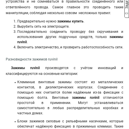
устройства и не сомневаться в правильности соединённого или
ответвлённого провода. Самое главное это проводить такие
манипуляции, соблюдая несколько совсем несложных правил:
Предварительно нужно
зажимы купить
.
Вырубить сеть на электрощите.
Последовательно соединить проводку без скручивания и
использования других подручных средств, только
зажимы
ruvinil
.
Включить электричество, и проверить работоспособность сети.
Разновидности зажимов ruvinil
Зажимы ruvinil
производятся с учётом инноваций и
классифицируются на основные категории:
Клеммные винтовые зажимы состоят из металлических
контактов, в диэлектрических корпусах. Соединение с
помощью них считается более надёжным из-за фиксации с
помощью болта. Винтовые
зажимы ruvinil
отличаются
простотой в применении. Могут устанавливаться
самостоятельно в любых распределительных коробках и
частных домах.
Блоки зажимов силовые с рельефными насечками, которые
обеспечат надёжную фиксацию в прижимных клеммах. Такие