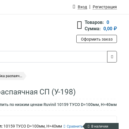
Вход
Регистрация
Товаров:
0
Сумма:
0,00 ₽
Оформить заказ
ка распаяч...
аспаячная СП (У-198)
пить по низким ценам Ruvinil 10159 ТУСО D=100мм, H=40мм
л:
10159 ТУСО D=100мм, H=40мм
Сравнить
В наличии