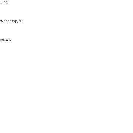
а, °С
мператур, °С
ке, шт.