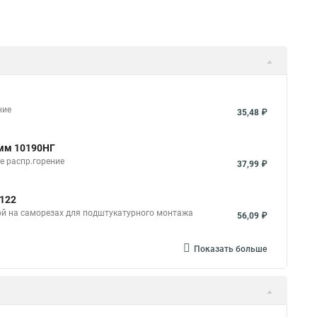
ние
35,48 ₽
2мм 10190НГ
е распр.горение
37,99 ₽
0122
ой на саморезах для подштукатурного монтажа
56,09 ₽
Показать больше