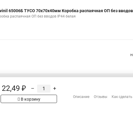
vinil 65006Б ТУСО 70х70х40мм Коробка распаячная ОП без вводов
робка распаячная ОП без вводов IP44 белая
Н
22,49 ₽
–
+
Распродажа
Сотрудничество
Описание
Отзывы
Как сделать
рах на сайте имеет
В корзину
Гарантия
 проверяйте товар
Оплата
Доставка