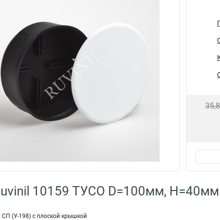
35,
uvinil 10159 ТУСО D=100мм, H=40мм
 СП (У-198) с плоской крышкой