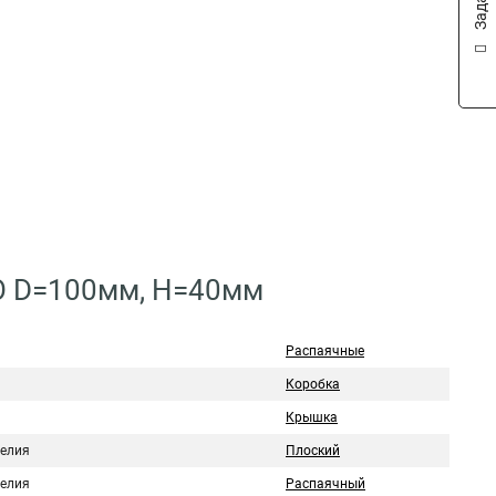
СО D=100мм, H=40мм
Распаячные
Коробка
Крышка
делия
Плоский
делия
Распаячный