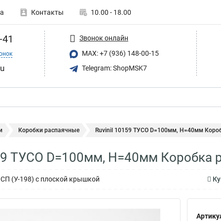
а
Контакты
10.00 - 18.00
-41
Звонок онлайн
MAX: +7 (936) 148-00-15
онок
ru
Telegram: ShopMSK7
и
Коробки распаячные
Ruvinil 10159 ТУСО D=100мм, H=40мм Короб
159 ТУСО D=100мм, H=40мм Коробка р
СП (У-198) с плоской крышкой
Ку
Артику