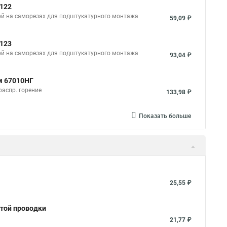
0122
ой на саморезах для подштукатурного монтажа
59,09 ₽
0123
ой на саморезах для подштукатурного монтажа
93,04 ₽
м 67010НГ
распр. горение
133,98 ₽
Показать больше
25,55 ₽
ытой проводки
21,77 ₽