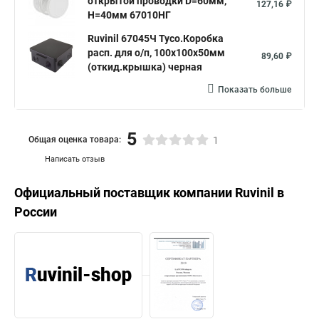
открытой проводки D=60мм,
127,16 ₽
Н=40мм 67010НГ
Ruvinil 67045Ч Тусо.Коробка
расп. для о/п, 100х100х50мм
89,60 ₽
(откид.крышка) черная
Показать больше
5
Общая оценка товара:
1
Написать отзыв
Официальный поставщик компании
Ruvinil
в
России