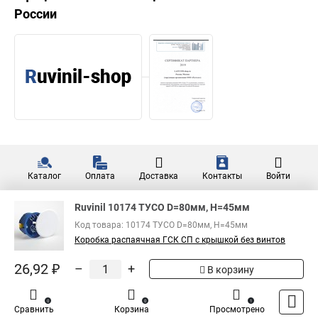
России
Каталог
Оплата
Доставка
Контакты
Войти
Ruvinil 10174 ТУСО D=80мм, H=45мм
Код товара: 10174 ТУСО D=80мм, H=45мм
Коробка распаячная ГСК СП с крышкой без винтов
26,92 ₽
–
+
В корзину
0
0
1
Сравнить
Корзина
Просмотрено