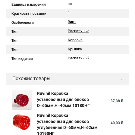
шт.
Единица измерения
1
Кратность поставки
Винт
Особенности
Распаячные
Тип
Коробка
Тип
Крышка
Тип
Распаячный
Тип изделия
Похожие товары
Ruvinil Коробка
установочная для блоков
37,38 ₽
D=65мм,H=40мм 10180НГ
Ruvinil Коробка
установочная для блоков
40,03 ₽
углубленная D=60мм,Н=62мм
10190НГ