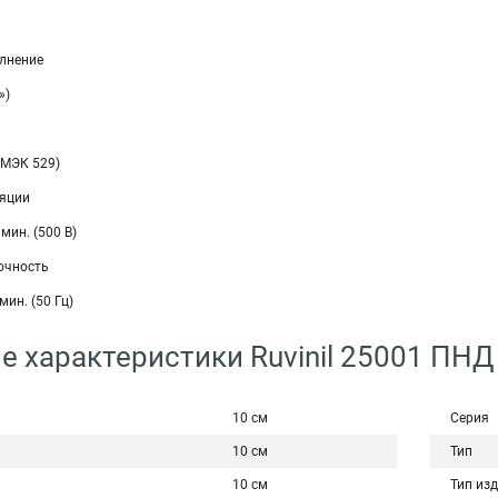
лнение
»)
(МЭК 529)
ляции
мин. (500 В)
очность
мин. (50 Гц)
е характеристики Ruvinil 25001 ПНД
10 см
Серия
10 см
Тип
10 см
Тип из