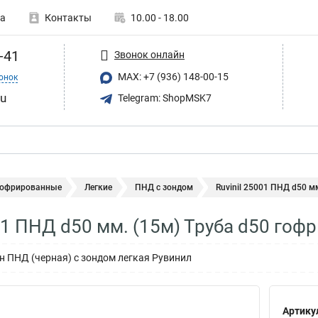
а
Контакты
10.00 - 18.00
-41
Звонок онлайн
MAX: +7 (936) 148-00-15
онок
ru
Telegram: ShopMSK7
гофрированные
Легкие
ПНД с зондом
Ruvinil 25001 ПНД d50 мм
001 ПНД d50 мм. (15м) Труба d50 го
н ПНД (черная) с зондом легкая Рувинил
Артику