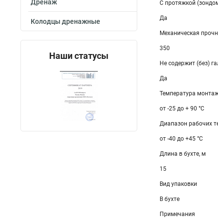
Дренаж
С протяжкой (зондо
Да
Колодцы дренажные
Механическая прочн
350
Наши статусы
Не содержит (без) г
Да
Температура монтаж
от -25 до + 90 °С
Диапазон рабочих те
от -40 до +45 °С
Длина в бухте, м
15
Вид упаковки
В бухте
Примечания