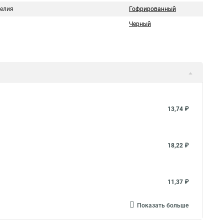
делия
Гофрированный
Черный
13,74 ₽
18,22 ₽
11,37 ₽
Показать больше