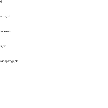
м)
ость, Н
алогенов
а, °С
мператур, °С