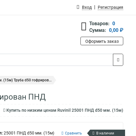
Вход
Регистрация
Товаров:
0
Сумма:
0,00 ₽
Оформить заказ
. (15м) Труба d50 гофриров...
фрирован ПНД
Купить по низким ценам Ruvinil 25001 ПНД d50 мм. (15м)
л:
25001 ПНД d50 мм. (15м)
Сравнить
В наличии