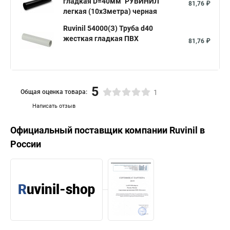
гладкая D=40мм "РУВИНИЛ"
81,76 ₽
легкая (10х3метра) черная
Ruvinil 54000(З) Труба d40
жесткая гладкая ПВХ
81,76 ₽
5
Общая оценка товара:
1
Написать отзыв
Официальный поставщик компании
Ruvinil
в
России