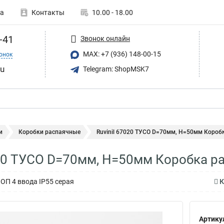
а
Контакты
10.00 - 18.00
-41
Звонок онлайн
MAX: +7 (936) 148-00-15
онок
ru
Telegram: ShopMSK7
и
Коробки распаячные
Ruvinil 67020 ТУСО D=70мм, H=50мм Коробк
020 ТУСО D=70мм, H=50мм Коробка ра
ОП 4 ввода IP55 серая
К
Артику