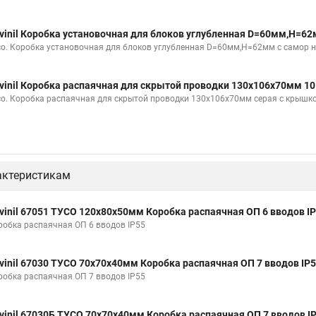
vinil Коробка установочная для блоков углубленная D=60мм,Н=6
со. Коробка установочная для блоков углубленная D=60мм,Н=62мм с самор н
vinil Коробка распаячная для скрытой проводки 130х106х70мм 1
со. Коробка распаячная для скрытой проводки 130х106х70мм серая с крышк
актеристикам
vinil 67051 ТУСО 120х80х50мм Коробка распаячная ОП 6 вводов I
робка распаячная ОП 6 вводов IP55
vinil 67030 ТУСО 70х70х40мм Коробка распаячная ОП 7 вводов IP
робка распаячная ОП 7 вводов IP55
vinil 67030Б ТУСО 70х70х40мм Коробка распаячная ОП 7 вводов I