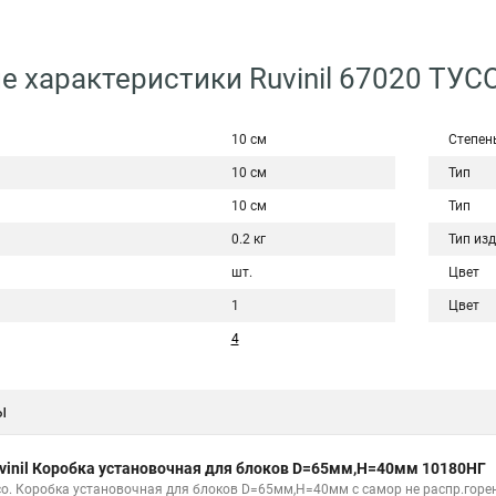
е характеристики Ruvinil 67020 ТУ
10 см
Степен
10 см
Тип
10 см
Тип
0.2 кг
Тип из
шт.
Цвет
1
Цвет
4
ы
vinil Коробка установочная для блоков D=65мм,H=40мм 10180НГ
со. Коробка установочная для блоков D=65мм,H=40мм с самор не распр.горе