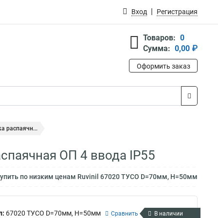
Вход
Регистрация
Товаров:
0
Сумма:
0,00 ₽
Оформить заказ
а распаячн...
спаячная ОП 4 ввода IP55
упить по низким ценам Ruvinil 67020 ТУСО D=70мм, H=50мм
л:
67020 ТУСО D=70мм, H=50мм
Сравнить
В наличии