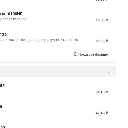
2мм 10190НГ
е распр.горение
40,03 ₽
0122
ой на саморезах для подштукатурного монтажа
59,09 ₽
Показать больше
P55
96,10 ₽
55
47,48 ₽
P55