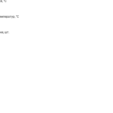
а, °С
мператур, °С
ке, шт.