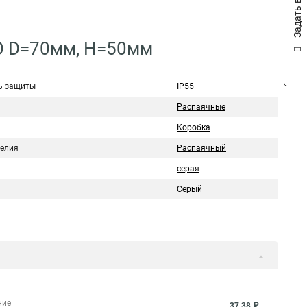
Задать вопрос
СО D=70мм, H=50мм
ь защиты
IP55
Распаячные
Коробка
делия
Распаячный
серая
Серый
ние
37,38 ₽