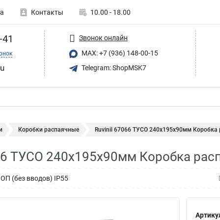
а
Контакты
10.00 - 18.00
-41
Звонок онлайн
MAX: +7 (936) 148-00-15
онок
ru
Telegram: ShopMSK7
и
Коробки распаячные
Ruvinil 67066 ТУСО 240х195х90мм Коробка 
066 ТУСО 240х195х90мм Коробка расп
ОП (без вводов) IP55
Артику