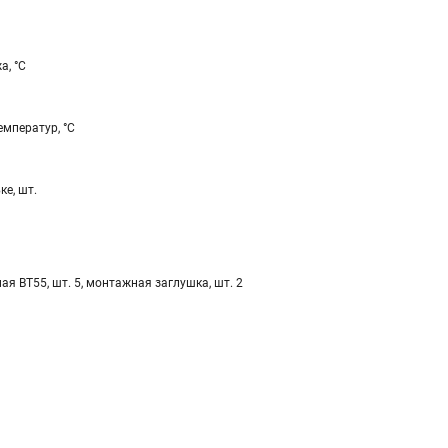
а, °С
мператур, °С
ке, шт.
ая ВТ55, шт. 5, монтажная заглушка, шт. 2