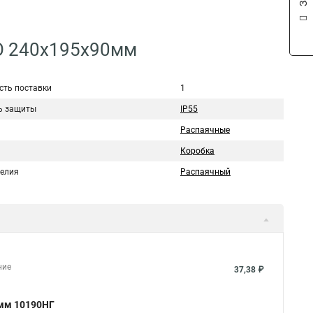
СО 240х195х90мм
сть поставки
1
ь защиты
IP55
Распаячные
Коробка
делия
Распаячный
ние
37,38 ₽
2мм 10190НГ