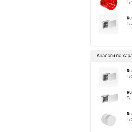
Ту
Ru
Ту
Аналоги по хар
Ru
Ту
Ru
Ту
Ru
Ту