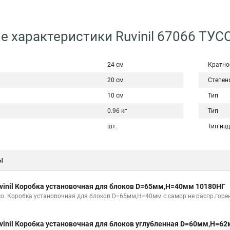
е характеристики Ruvinil 67066 ТУ
24 см
Кратно
20 см
Степен
10 см
Тип
0.96 кг
Тип
шт.
Тип из
ы
vinil Коробка установочная для блоков D=65мм,H=40мм 10180НГ
со. Коробка установочная для блоков D=65мм,H=40мм с самор не распр.горе
vinil Коробка установочная для блоков углубленная D=60мм,Н=6