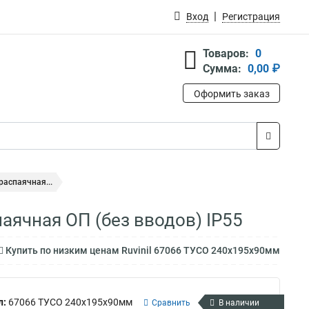
Вход
Регистрация
Товаров:
0
Сумма:
0,00 ₽
Оформить заказ
распаячная...
аячная ОП (без вводов) IP55
Купить по низким ценам Ruvinil 67066 ТУСО 240х195х90мм
л:
67066 ТУСО 240х195х90мм
Сравнить
В наличии