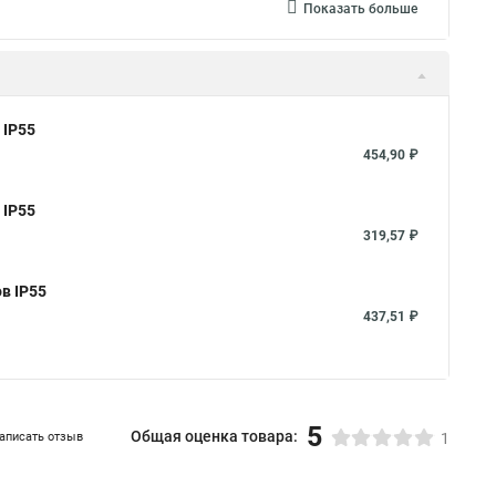
Показать больше
 IP55
454,90 ₽
 IP55
319,57 ₽
в IP55
437,51 ₽
5
Общая оценка товара:
аписать отзыв
1