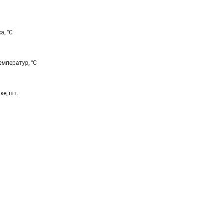
а, °С
мператур, °С
ке, шт.