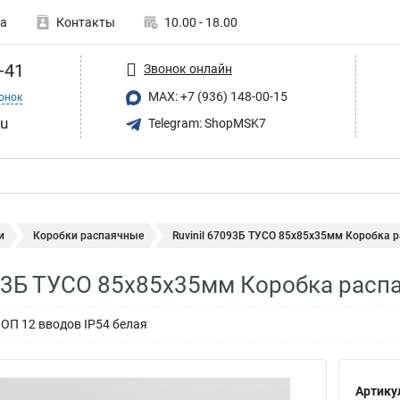
а
Контакты
10.00 - 18.00
-41
Звонок онлайн
MAX: +7 (936) 148-00-15
онок
ru
Telegram: ShopMSK7
и
Коробки распаячные
Ruvinil 67093Б ТУСО 85х85х35мм Коробка р
093Б ТУСО 85х85х35мм Коробка распа
ОП 12 вводов IP54 белая
Артику