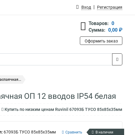
Вход
Регистрация
Товаров:
0
Сумма:
0,00 ₽
Оформить заказ
аспаячная...
ячная ОП 12 вводов IP54 белая
Купить по низким ценам Ruvinil 67093Б ТУСО 85х85х35мм
л:
67093Б ТУСО 85х85х35мм
Сравнить
В наличии