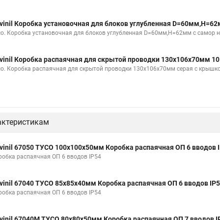
vinil Коробка установочная для блоков углубленная D=60мм,Н=6
со. Коробка установочная для блоков углубленная D=60мм,Н=62мм с самор н
vinil Коробка распаячная для скрытой проводки 130х106х70мм 1
со. Коробка распаячная для скрытой проводки 130х106х70мм серая с крышк
актеристикам
vinil 67050 ТУСО 100х100х50мм Коробка распаячная ОП 6 вводов 
робка распаячная ОП 6 вводов IP54
vinil 67040 ТУСО 85х85х40мм Коробка распаячная ОП 6 вводов IP
робка распаячная ОП 6 вводов IP54
vinil 67040М ТУСО 80х80х50мм Коробка распаячная ОП 7 вводов I