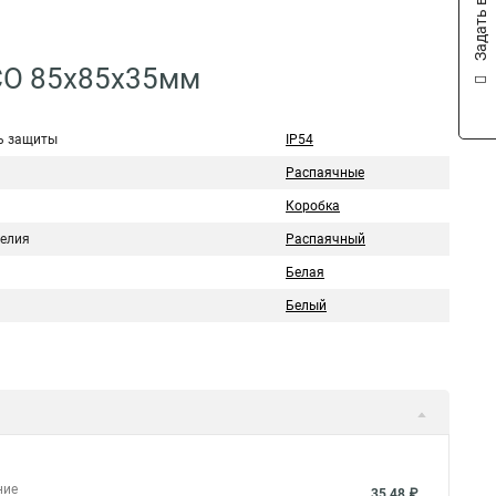
Задать вопрос
УСО 85х85х35мм
ь защиты
IP54
Распаячные
Коробка
делия
Распаячный
Белая
Белый
ние
35,48 ₽