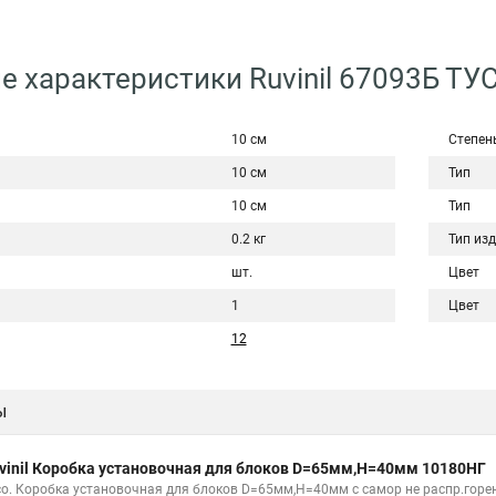
е характеристики Ruvinil 67093Б Т
10 см
Степен
10 см
Тип
10 см
Тип
0.2 кг
Тип из
шт.
Цвет
1
Цвет
12
ы
vinil Коробка установочная для блоков D=65мм,H=40мм 10180НГ
со. Коробка установочная для блоков D=65мм,H=40мм с самор не распр.горе