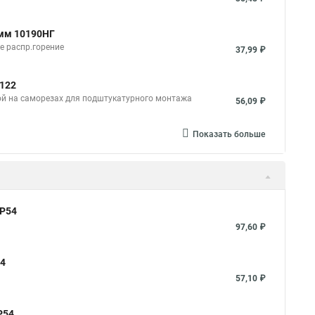
2мм 10190НГ
е распр.горение
37,99 ₽
0122
ой на саморезах для подштукатурного монтажа
56,09 ₽
Показать больше
IP54
97,60 ₽
54
57,10 ₽
P54