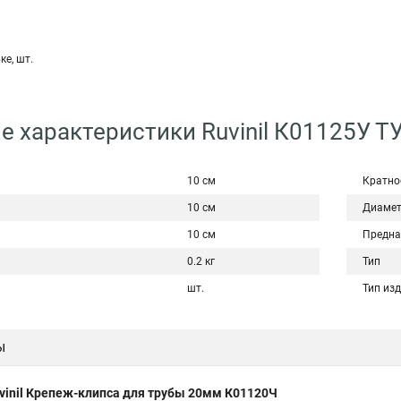
ке, шт.
е характеристики Ruvinil К01125У Т
10 см
Кратно
10 см
Диаме
10 см
Предна
0.2 кг
Тип
шт.
Тип из
ы
vinil Крепеж-клипса для трубы 20мм К01120Ч