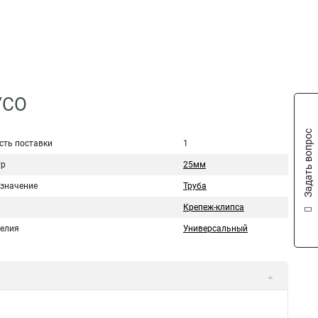
УСО
Задать вопрос
сть поставки
1
тр
25мм
значение
Труба
Крепеж-клипса
делия
Универсальный