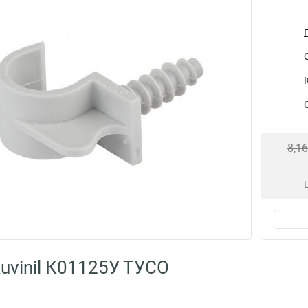
8,1
uvinil К01125У ТУСО