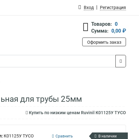
Вход
Регистрация
Товаров:
0
Сумма:
0,00 ₽
Оформить заказ
льная для трубы 25мм
Купить по низким ценам Ruvinil К01125У ТУСО
л:
К01125У ТУСО
Сравнить
В наличии