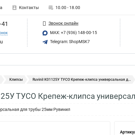
а
Контакты
10.00 - 18.00
-41
Звонок онлайн
MAX: +7 (936) 148-00-15
онок
ru
Telegram: ShopMSK7
Клипсы
Ruvinil К01125У ТУСО Крепеж-клипса универсальная д...
1125У ТУСО Крепеж-клипса универса
ерсальная для трубы 25мм Рувинил
Артику