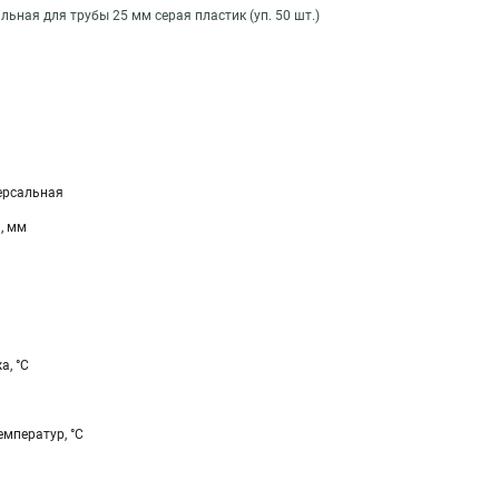
льная для трубы 25 мм серая пластик (уп. 50 шт.)
ерсальная
, мм
а, °С
мператур, °С