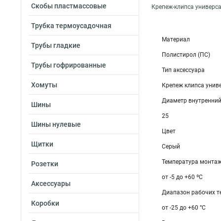
Скобы пластмассовые
Крепеж-клипса универса
Трубка термоусадочная
Материал
Трубы гладкие
Полистирол (ПС)
Трубы гофрированные
Тип аксессуара
Хомуты
Крепеж клипса унив
Диаметр внутренний
Шины
25
Шины нулевые
Цвет
Щитки
Серый
Температура монтаж
Розетки
от -5 до +60 ºС
Аксессуары
Диапазон рабочих те
Коробки
от -25 до +60 °С