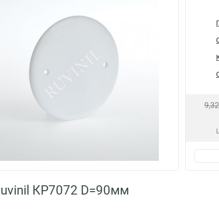
9,3
uvinil КР7072 D=90мм