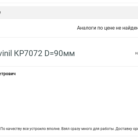
е
Аналоги по цене не найде
inil КР7072 D=90мм
Н
етрович
 По качеству все устроило вполне. Взял сразу много для работы. Доставку 