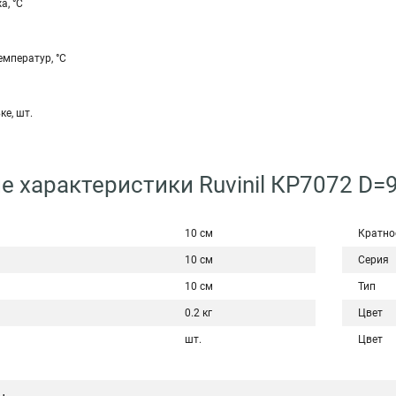
а, °С
мператур, °С
ке, шт.
е характеристики Ruvinil КР7072 D
10 см
Кратно
10 см
Серия
10 см
Тип
0.2 кг
Цвет
шт.
Цвет