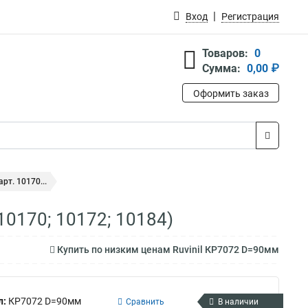
Вход
Регистрация
Товаров:
0
Сумма:
0,00 ₽
Оформить заказ
рт. 10170...
10170; 10172; 10184)
Купить по низким ценам Ruvinil КР7072 D=90мм
л:
КР7072 D=90мм
Сравнить
В наличии