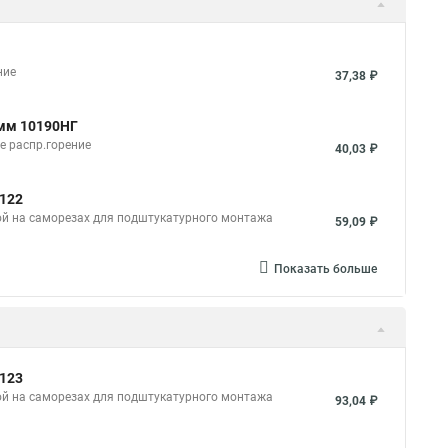
ние
37,38 ₽
2мм 10190НГ
е распр.горение
40,03 ₽
0122
ой на саморезах для подштукатурного монтажа
59,09 ₽
Показать больше
0123
ой на саморезах для подштукатурного монтажа
93,04 ₽