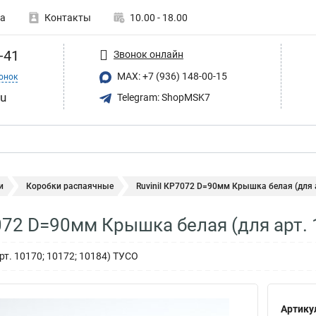
а
Контакты
10.00 - 18.00
-41
Звонок онлайн
MAX: +7 (936) 148-00-15
онок
ru
Telegram: ShopMSK7
и
Коробки распаячные
Ruvinil КР7072 D=90мм Крышка белая (для а
7072 D=90мм Крышка белая (для арт. 
т. 10170; 10172; 10184) ТУСО
Артику