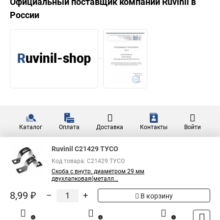
Официальный поставщик компании
Ruvinil
в
России
Каталог
Оплата
Доставка
Контакты
Войти
Ruvinil С21429 ТУСО
Код товара: С21429 ТУСО
Скоба с внутр. диаметром 29 мм
двухлапковая(металл...
8,99 ₽
–
+
В корзину
0
0
1