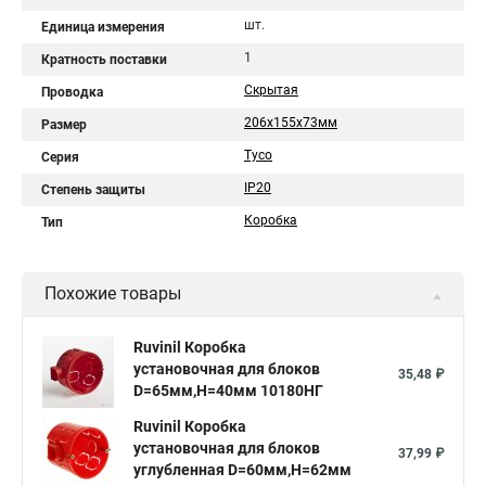
шт.
Единица измерения
1
Кратность поставки
Скрытая
Проводка
206х155х73мм
Размер
Тусо
Серия
IP20
Степень защиты
Коробка
Тип
Похожие товары
Ruvinil Коробка
установочная для блоков
35,48 ₽
D=65мм,H=40мм 10180НГ
Ruvinil Коробка
установочная для блоков
37,99 ₽
углубленная D=60мм,Н=62мм