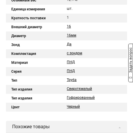
Объемный вес
шт.
Единица измерения
1
Кратность поставки
16
Внешний диаметр
16мм
Диаметр
Да
Зонд
Задать вопрос
с зондом
Комплектация
ПНД
Материал
ПНД
Серия
Труба
Тип
Сверхтяжелый
Тип изделия
Гофрированный
Тип изделия
Черный
Цвет
Похожие товары