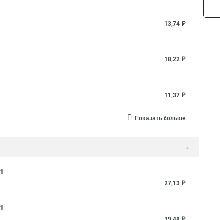
13,74 ₽
18,22 ₽
11,37 ₽
Показать больше
21
27,13 ₽
21
39,48 ₽