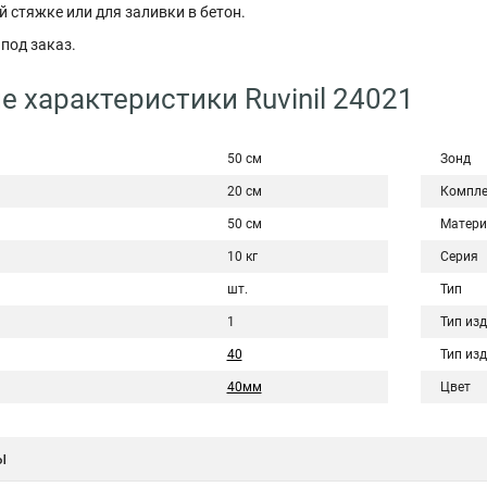
й стяжке или для заливки в бетон.
под заказ.
е характеристики Ruvinil 24021
50 см
Зонд
20 см
Компле
50 см
Матери
10 кг
Серия
шт.
Тип
1
Тип из
40
Тип из
40мм
Цвет
ы