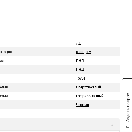
Да
ктация
с зондом
ал
ПНД
ПНД
Труба
делия
Сверхтяжелый
Задать вопрос
делия
Гофрированный
Черный