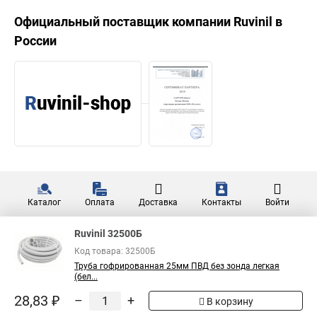
Официальный поставщик компании
Ruvinil
в
России
Каталог
Оплата
Доставка
Контакты
Войти
Ruvinil 32500Б
Код товара: 32500Б
Труба гофрированная 25мм ПВД без зонда легкая
(бел...
28,83 ₽
–
+
В корзину