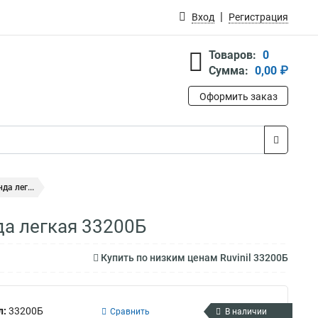
Вход
Регистрация
Товаров:
0
Сумма:
0,00 ₽
Оформить заказ
а лег...
да легкая 33200Б
Купить по низким ценам Ruvinil 33200Б
л:
33200Б
Сравнить
В наличии