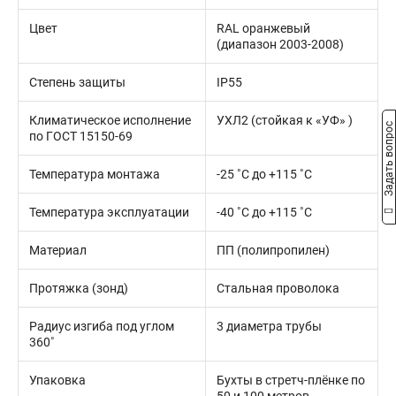
Цвет
RAL оранжевый
(диапазон 2003-2008)
Степень защиты
IP55
Климатическое исполнение
УХЛ2 (стойкая к «УФ» )
Задать вопрос
по ГОСТ 15150-69
Температура монтажа
-25 ˚С до +115 ˚С
Температура эксплуатации
-40 ˚С до +115 ˚С
Материал
ПП (полипропилен)
Протяжка (зонд)
Стальная проволока
Радиус изгиба под углом
3 диаметра трубы
360˚
Упаковка
Бухты в стретч-плёнке по