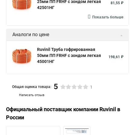
25мм ПП FRHF с зондом легкая
81,55 ₽
42501НГ
Показать больше
Аналоги по цене
Ruvinil Труба гофрированная
50мм ПП FRHF с зондом легкая
198,61 ₽
45001НГ
5
Общая оценка товара:
1
Написать отзыв
Официальный поставщик компании
Ruvinil
в
России