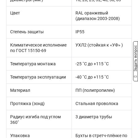
Цвет
RAL оранжевый
(диапазон 2003-2008)
Степень защиты
IP55
Климатическое исполнение
УХЛ2 (стойкая к «УФ» )
Задать вопрос
по ГОСТ 15150-69
Температура монтажа
-25 ˚С до +115 ˚С
Температура эксплуатации
-40 ˚С до +115 ˚С
Материал
ПП (полипропилен)
Протяжка (зонд)
Стальная проволока
Радиус изгиба под углом
3 диаметра трубы
360˚
Упаковка
Бухты в стретч-плёнке по