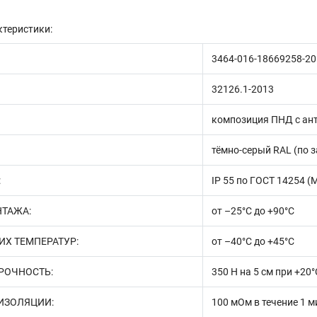
ктеристики:
3464-016-18669258-2
32126.1-2013
композиция ПНД с ан
тёмно-серый RAL (по 
:
IP 55 по ГОСТ 14254 (
НТАЖА:
от –25°С до +90°С
ИХ ТЕМПЕРАТУР:
от –40°С до +45°С
РОЧНОСТЬ:
350 Н на 5 см при +20°
ИЗОЛЯЦИИ:
100 мОм в течение 1 ми