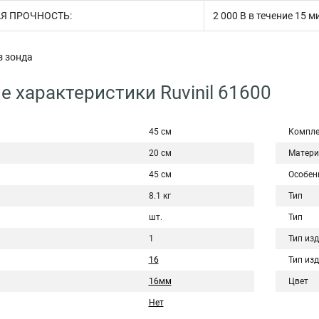
Я ПРОЧНОСТЬ:
2 000 В в течение 15 ми
 зонда
е характеристики Ruvinil 61600
45 см
Компле
20 см
Матери
45 см
Особен
8.1 кг
Тип
шт.
Тип
1
Тип из
16
Тип из
16мм
Цвет
Нет