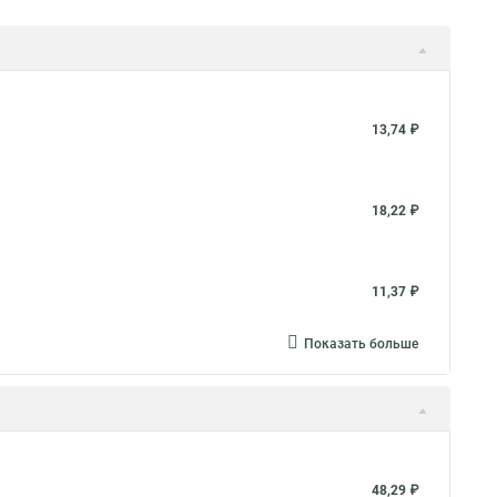
13,74 ₽
18,22 ₽
11,37 ₽
Показать больше
48,29 ₽