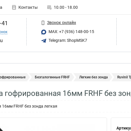
а
Контакты
10.00 - 18.00
-41
Звонок онлайн
MAX: +7 (936) 148-00-15
онок
ru
Telegram: ShopMSK7
гофрированные
Безгалогенные FRHF
Легкие без зонда
Ruvinil
уба гофрированная 16мм FRHF без зо
 16мм FRHF без зонда легкая
Артику