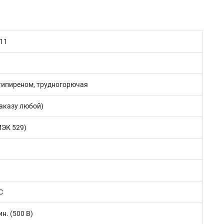
011
типиреном, трудногорючая
заказу любой)
МЭК 529)
С
н. (500 В)