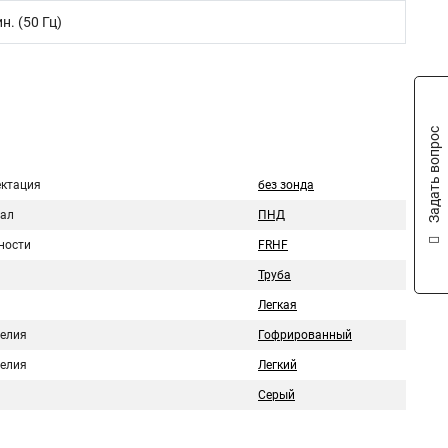
н. (50 Гц)
Задать вопрос
ктация
без зонда
ал
ПНД
ности
FRHF
Труба
Легкая
делия
Гофрированный
делия
Легкий
Серый