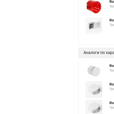
Ru
Ту
Ru
Ту
Аналоги по хар
Ru
Ту
Ru
Ту
Ru
Ту