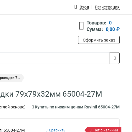
Вход
Регистрация
Товаров:
0
Сумма:
0,00 ₽
Оформить заказ
роводки 7...
водки 79х79х32мм 65004-27М
етлой основе)
Купить по низким ценам Ruvinil 65004-27М
л:
65004-27М
Сравнить
Нет в наличии