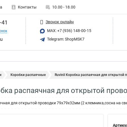
а
Контакты
10.00 - 18.00
-41
Звонок онлайн
MAX: +7 (936) 148-00-15
онок
ru
Telegram: ShopMSK7
и
Коробки распаячные
Ruvinil Коробка распаячная для открытой п
робка распаячная для открытой про
ячная для открытой проводки 79х79х32мм (2 клемника,сосна на св
Артику