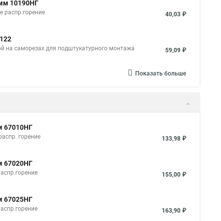
2мм 10190НГ
е распр.горение
40,03 ₽
0122
ой на саморезах для подштукатурного монтажа
59,09 ₽
Показать больше
м 67010НГ
распр. горение
133,98 ₽
м 67020НГ
аспр.горение
155,00 ₽
м 67025НГ
аспр.горение
163,90 ₽