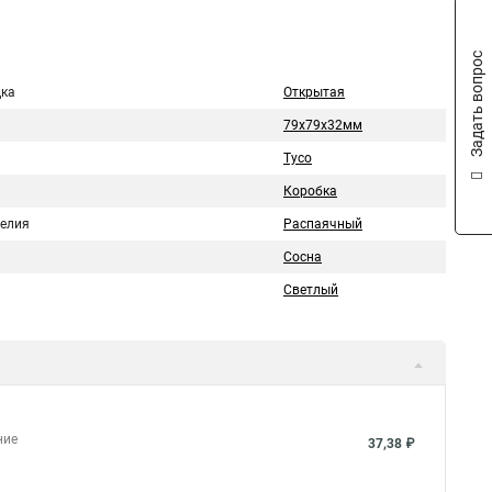
Задать вопрос
ка
Открытая
79х79х32мм
Тусо
Коробка
делия
Распаячный
Сосна
Светлый
ние
37,38 ₽