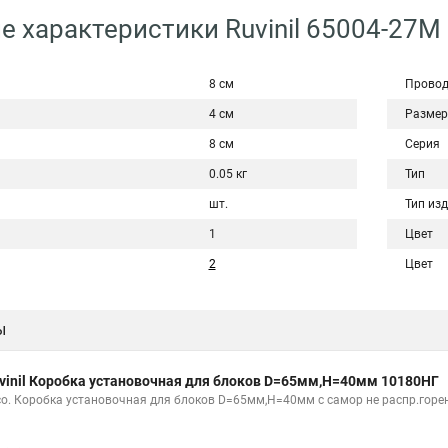
е характеристики Ruvinil 65004-27М
8 см
Провод
4 см
Размер
8 см
Серия
0.05 кг
Тип
шт.
Тип из
1
Цвет
2
Цвет
ы
vinil Коробка установочная для блоков D=65мм,H=40мм 10180НГ
со. Коробка установочная для блоков D=65мм,H=40мм с самор не распр.горе