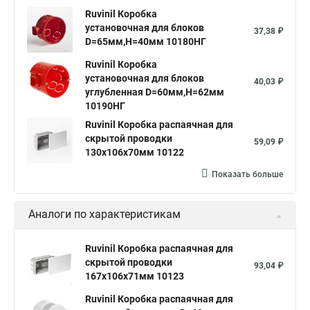
Ruvinil Коробка
установочная для блоков
37,38 ₽
D=65мм,H=40мм 10180НГ
Ruvinil Коробка
установочная для блоков
40,03 ₽
углубленная D=60мм,Н=62мм
10190НГ
Ruvinil Коробка распаячная для
скрытой проводки
59,09 ₽
130х106х70мм 10122
Показать больше
Аналоги по характеристикам
Ruvinil Коробка распаячная для
скрытой проводки
93,04 ₽
167х106х71мм 10123
Ruvinil Коробка распаячная для