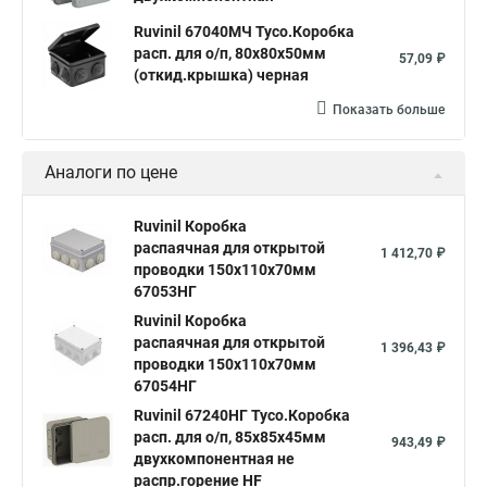
Ruvinil 67040МЧ Тусо.Коробка
расп. для о/п, 80х80х50мм
57,09 ₽
(откид.крышка) черная
Показать больше
Аналоги по цене
Ruvinil Коробка
распаячная для открытой
1 412,70 ₽
проводки 150х110х70мм
67053НГ
Ruvinil Коробка
распаячная для открытой
1 396,43 ₽
проводки 150х110х70мм
67054НГ
Ruvinil 67240НГ Тусо.Коробка
расп. для о/п, 85х85х45мм
943,49 ₽
двухкомпонентная не
распр.горение HF