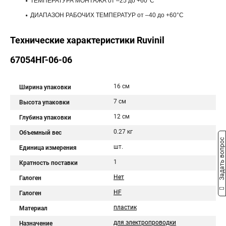
ТЕМПЕРАТУРА МОНТАЖА от –25 до +60°С
ДИАПАЗОН РАБОЧИХ ТЕМПЕРАТУР от –40 до +60°С
Технические характеристики Ruvinil
67054НГ-06-06
16 см
Ширина упаковки
7 см
Высота упаковки
12 см
Глубина упаковки
0.27 кг
Объемный вес
Задать вопрос
шт.
Единица измерения
1
Кратность поставки
Нет
Галоген
HF
Галоген
пластик
Материал
для электропроводки
Назначение