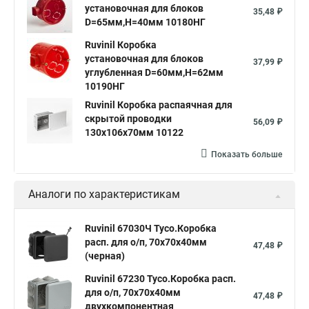
установочная для блоков
35,48 ₽
D=65мм,H=40мм 10180НГ
Ruvinil Коробка
установочная для блоков
37,99 ₽
углубленная D=60мм,Н=62мм
10190НГ
Ruvinil Коробка распаячная для
скрытой проводки
56,09 ₽
130х106х70мм 10122
Показать больше
Аналоги по характеристикам
Ruvinil 67030Ч Тусо.Коробка
расп. для о/п, 70х70х40мм
47,48 ₽
(черная)
Ruvinil 67230 Тусо.Коробка расп.
для о/п, 70х70х40мм
47,48 ₽
двухкомпонентная