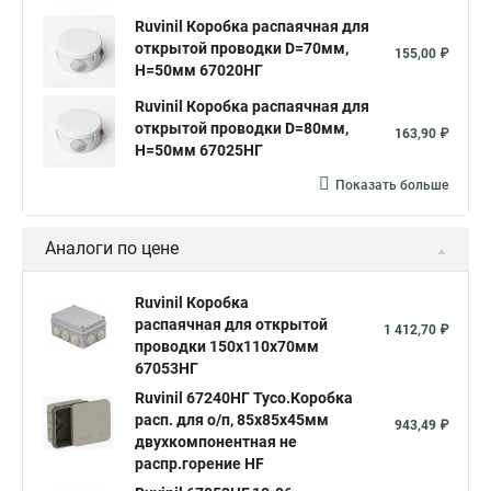
Ruvinil Коробка распаячная для
открытой проводки D=70мм,
155,00 ₽
Н=50мм 67020НГ
Ruvinil Коробка распаячная для
открытой проводки D=80мм,
163,90 ₽
Н=50мм 67025НГ
Показать больше
Аналоги по цене
Ruvinil Коробка
распаячная для открытой
1 412,70 ₽
проводки 150х110х70мм
67053НГ
Ruvinil 67240НГ Тусо.Коробка
расп. для о/п, 85х85х45мм
943,49 ₽
двухкомпонентная не
распр.горение HF