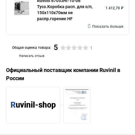
Ruvinil 67053НГ-10-06
Тусо.Коробка расп. для о/п,
1 412,70 ₽
150х110х70мм не
распр.горение HF
Показать больше
5
Общая оценка товара:
1
Написать отзыв
Официальный поставщик компании
Ruvinil
в
России