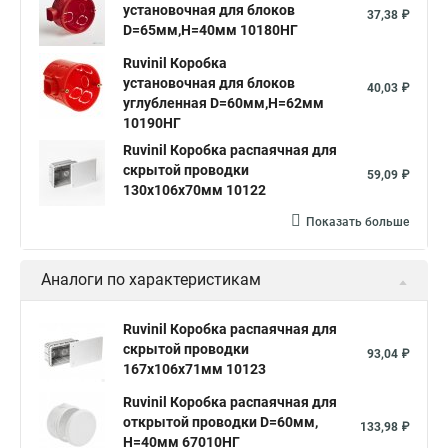
установочная для блоков
37,38 ₽
D=65мм,H=40мм 10180НГ
Ruvinil Коробка
установочная для блоков
40,03 ₽
углубленная D=60мм,Н=62мм
10190НГ
Ruvinil Коробка распаячная для
скрытой проводки
59,09 ₽
130х106х70мм 10122
Показать больше
Аналоги по характеристикам
Ruvinil Коробка распаячная для
скрытой проводки
93,04 ₽
167х106х71мм 10123
Ruvinil Коробка распаячная для
открытой проводки D=60мм,
133,98 ₽
Н=40мм 67010НГ