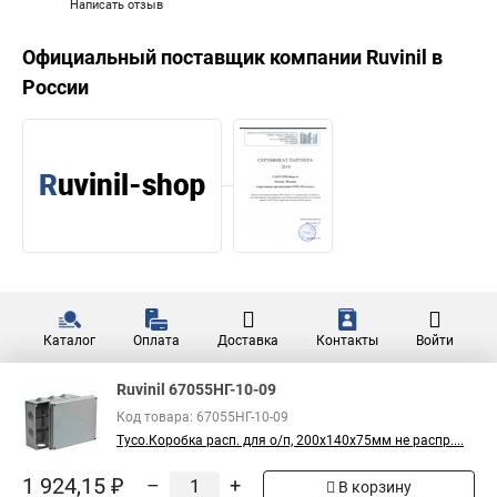
Написать отзыв
Официальный поставщик компании
Ruvinil
в
России
Каталог
Оплата
Доставка
Контакты
Войти
Ruvinil 67055НГ-10-09
Код товара: 67055НГ-10-09
Тусо.Коробка расп. для о/п, 200х140х75мм не распр....
1 924,15 ₽
–
+
В корзину