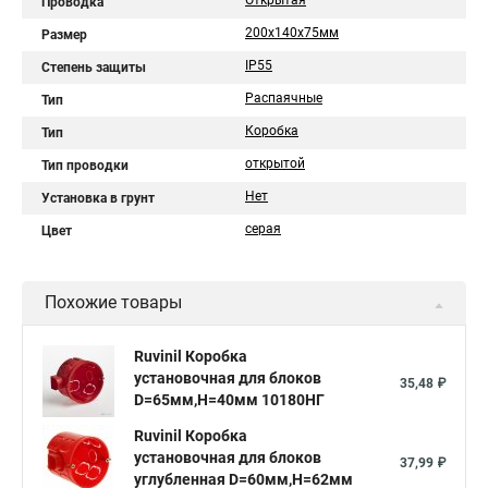
Открытая
Проводка
200х140х75мм
Размер
IP55
Степень защиты
Распаячные
Тип
Коробка
Тип
открытой
Тип проводки
Нет
Установка в грунт
серая
Цвет
Похожие товары
Ruvinil Коробка
установочная для блоков
35,48 ₽
D=65мм,H=40мм 10180НГ
Ruvinil Коробка
установочная для блоков
37,99 ₽
углубленная D=60мм,Н=62мм