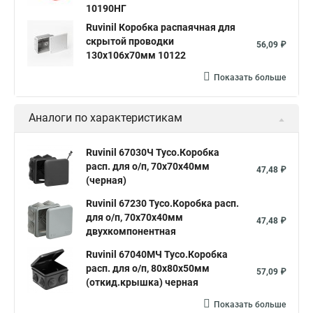
10190НГ
Ruvinil Коробка распаячная для
скрытой проводки
56,09 ₽
130х106х70мм 10122
Показать больше
Аналоги по характеристикам
Ruvinil 67030Ч Тусо.Коробка
расп. для о/п, 70х70х40мм
47,48 ₽
(черная)
Ruvinil 67230 Тусо.Коробка расп.
для о/п, 70х70х40мм
47,48 ₽
двухкомпонентная
Ruvinil 67040МЧ Тусо.Коробка
расп. для о/п, 80х80х50мм
57,09 ₽
(откид.крышка) черная
Показать больше