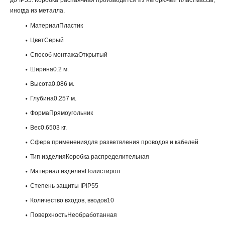
до IP55. Коробка распаячная производится из негорючей пластмассы,
иногда из металла.
МатериалПластик
ЦветСерый
Способ монтажаОткрытый
Ширина0.2 м.
Высота0.086 м.
Глубина0.257 м.
ФормаПрямоугольник
Вес0.6503 кг.
Сфера применениядля разветвления проводов и кабелей
Тип изделияКоробка распределительная
Материал изделияПолистирол
Степень защиты IPIP55
Количество входов, вводов10
ПоверхностьНеобработанная