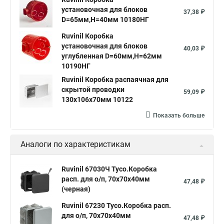
установочная для блоков
37,38 ₽
D=65мм,H=40мм 10180НГ
Ruvinil Коробка
установочная для блоков
40,03 ₽
углубленная D=60мм,Н=62мм
10190НГ
Ruvinil Коробка распаячная для
скрытой проводки
59,09 ₽
130х106х70мм 10122
Показать больше
Аналоги по характеристикам
Ruvinil 67030Ч Тусо.Коробка
расп. для о/п, 70х70х40мм
47,48 ₽
(черная)
Ruvinil 67230 Тусо.Коробка расп.
для о/п, 70х70х40мм
47,48 ₽