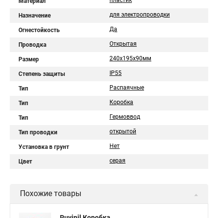
пластик
Материал
для электропроводки
Назначение
Да
Огнестойкость
Открытая
Проводка
240х195х90мм
Размер
IP55
Степень защиты
Распаячные
Тип
Коробка
Тип
Гермоввод
Тип
открытой
Тип проводки
Нет
Установка в грунт
серая
Цвет
Похожие товары
Ruvinil Коробка