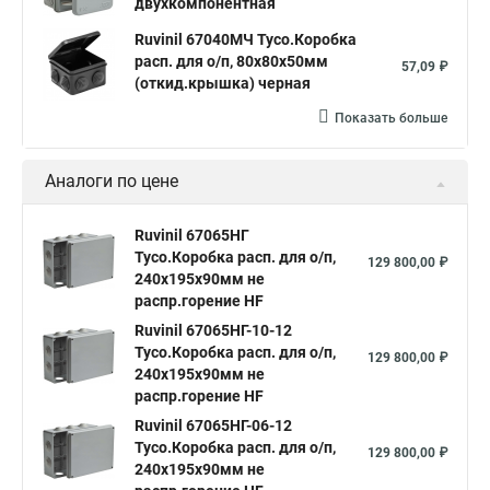
двухкомпонентная
Ruvinil 67040МЧ Тусо.Коробка
расп. для о/п, 80х80х50мм
57,09 ₽
(откид.крышка) черная
Показать больше
Аналоги по цене
Ruvinil 67065НГ
Тусо.Коробка расп. для о/п,
129 800,00 ₽
240х195х90мм не
распр.горение HF
Ruvinil 67065НГ-10-12
Тусо.Коробка расп. для о/п,
129 800,00 ₽
240х195х90мм не
распр.горение HF
Ruvinil 67065НГ-06-12
Тусо.Коробка расп. для о/п,
129 800,00 ₽
240х195х90мм не