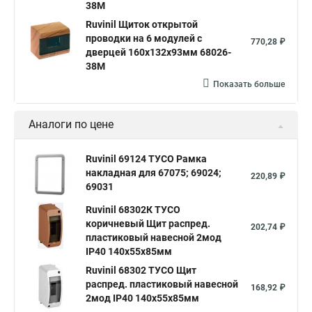
38М
Ruvinil Щиток открытой
проводки на 6 модулей с
770,28 ₽
дверцей 160х132х93мм 68026-
38М
Показать больше
Аналоги по цене
Ruvinil 69124 ТУСО Рамка
накладная для 67075; 69024;
220,89 ₽
69031
Ruvinil 68302К ТУСО
коричневый Щит распред.
202,74 ₽
пластиковый навесной 2мод
IP40 140х55х85мм
Ruvinil 68302 ТУСО Щит
распред. пластиковый навесной
168,92 ₽
2мод IP40 140х55х85мм