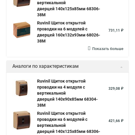
вертикальной
дверцей 140х125х85мм 68306-
38М
Ruvinil Щиток открытой
проводки на 6 модулей с
731,11 ₽
дверцей 160х132х93мм 68026-
38М
Показать больше
Аналоги по характеристикам
Ruvinil Щиток открытой
проводки на 4 модуля с
329,08 ₽
вертикальной
дверцей 140х90х85мм 68304-
38М
Ruvinil Щиток открытой
проводки на 6 модулей с
421,66 ₽
вертикальной
дверцей 140х125х85мм 68306-