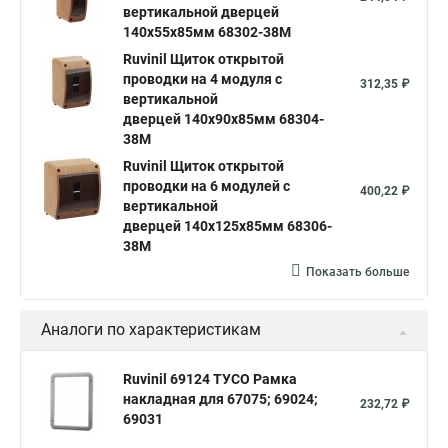
вертикальной дверцей
140х55х85мм 68302-38М
Ruvinil Щиток открытой
проводки на 4 модуля с
312,35 ₽
вертикальной
дверцей 140х90х85мм 68304-
38М
Ruvinil Щиток открытой
проводки на 6 модулей с
400,22 ₽
вертикальной
дверцей 140х125х85мм 68306-
38М
Показать больше
Аналоги по характеристикам
Ruvinil 69124 ТУСО Рамка
накладная для 67075; 69024;
232,72 ₽
69031