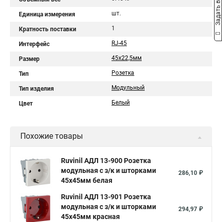
Задать вопрос
шт.
Единица измерения
1
Кратность поставки
RJ-45
Интерфейс
45х22,5мм
Размер
Розетка
Тип
Модульный
Тип изделия
Белый
Цвет
Похожие товары
Ruvinil АДЛ 13-900 Розетка
модульная с з/к и шторками
286,10 ₽
45х45мм белая
Ruvinil АДЛ 13-901 Розетка
модульная с з/к и шторками
294,97 ₽
45х45мм красная