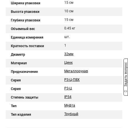
15 см
Ширина упаковки
10 см
Высота упаковки
15 см
Глубина упаковки
0.45 кг
Объемный вес
шт.
Единица измерения
1
Кратность поставки
32мм
Диаметр
Цинк
Материал
Задать вопрос
Металлорукав
Предназначение
Р3-Ц-ПВХ
Серия
Р3-Ц
Серия
IP54
Степень защиты
Муфта
Тип
Трубный
Тип изделия