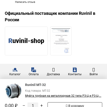
Написать отзыв
Официальный поставщик компании
Ruvinil
в
России
Каталог
Оплата
Доставка
Контакты
Войти
Ruvinil МТ-32
Код товара: МТ-32
Муфта трубная на металлорукав 32 типа Р3-Ц и Р3-Ц-...
0,00 ₽
–
+
В корзину