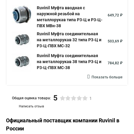
Ruvinil Муфта вводная с
наружной резьбой на
649,72 ₽
металлорукав типа Р3-Ц и Р3-Ц-
ПВХ МВн-38
Ruvinil Муфта соединительная
на металлорукав 32 типа Р3-Ц и
503,69 ₽
Р3-Ц-ПВХ МС-32
Ruvinil Муфта соединительная
на металлорукав 38 типа Р3-Ц и
784,82 ₽
Р3-Ц-ПВХ МС-38
Показать больше
5
Общая оценка товара:
1
Написать отзыв
Официальный поставщик компании
Ruvinil
в
России