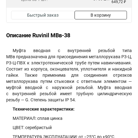
649,72 ₽
Быстрый заказ
В корзину
Описание Ruvinil МВв-38
Муфта вводная с внутренней резьбой типа
МВв предназначена для присоединения металлорукава Р3-Ц,
Р3-Ц-ПВХ к электротехнической трубе путем навинчивания.
Состоит из корпуса, оконцевателя, уплотнителя и накидной
гайки. Также применима для соединения отрезков
металлорукава путем стыковки с ответным элементом —
муфтой вводной с наружной резьбой. Муфта вводная
с внутренней резьбой имеет трубную цилиндрическую
резьбу — G. Степень защиты IP 54.
Технические характеристики:
МАТЕРИАЛ: cплав цинка
ЦВЕТ: серебристый
ТЕМПЕРАТУРА ЭКСПЛУАТАЦИИ: от −25°С до +90°С