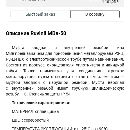
1 101,05 ₽
Быстрый заказ
В корзину
Описание Ruvinil МВв-50
Муфта вводная с внутренней резьбой типа
МВв предназначена для присоединения металлорукава Р3-Ц,
Р3-Ц-ПВХ к электротехнической трубе путем навинчивания.
Состоит из корпуса, оконцевателя, уплотнителя и накидной
гайки. Также применима для соединения отрезков
металлорукава путем стыковки с ответным элементом —
муфтой вводной с наружной резьбой. Муфта вводная
с внутренней резьбой имеет трубную цилиндрическую
резьбу — G. Степень защиты IP 54.
Технические характеристики:
МАТЕРИАЛ: cплав цинка
ЦВЕТ: серебристый
ТЕМПЕРАТУРА ЭКСПЛУАТАЦИИ: от −25°С до +90°С