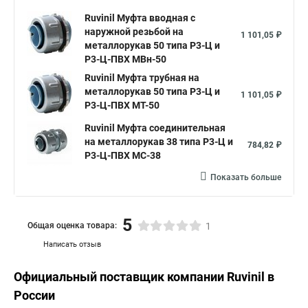
Ruvinil Муфта вводная с
наружной резьбой на
1 101,05 ₽
металлорукав 50 типа Р3-Ц и
Р3-Ц-ПВХ МВн-50
Ruvinil Муфта трубная на
металлорукав 50 типа Р3-Ц и
1 101,05 ₽
Р3-Ц-ПВХ МТ-50
Ruvinil Муфта соединительная
на металлорукав 38 типа Р3-Ц и
784,82 ₽
Р3-Ц-ПВХ МС-38
Показать больше
5
Общая оценка товара:
1
Написать отзыв
Официальный поставщик компании
Ruvinil
в
России