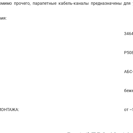
омимо прочего, парапетные кабель-каналы предназначены для 
вия:
3464
Р50
АБС
беж
МОНТАЖА:
от –