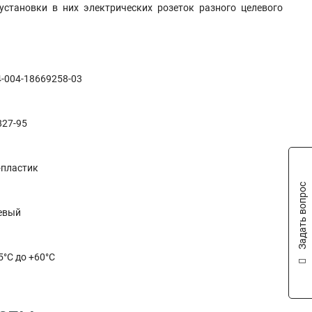
установки в них электрических розеток разного целевого
-004-18669258-03
827-95
-пластик
Задать вопрос
евый
5°С до +60°С