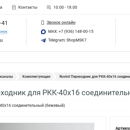
а
Контакты
10.00 - 18.00
-41
Звонок онлайн
MAX: +7 (936) 148-00-15
онок
ru
Telegram: ShopMSK7
 каналы
Комплектующие
Ruvinil Переходник для РКК-40х16 соедин
реходник для РКК-40х16 соединител
-40х16 соединительный (бежевый)
Артику