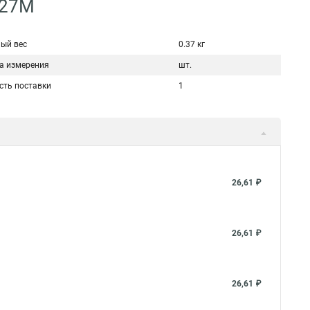
-27М
ый вес
0.37 кг
а измерения
шт.
сть поставки
1
26,61 ₽
26,61 ₽
26,61 ₽