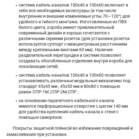
система кабель-каналов 100х40 и 100х60 включает в
себя все необходимые аксессуары (в том числе
внутренние и внешние изменяемые углы 70—120°) для
удобного и гибкого монтажа. Изготовленные из ПВХ
белого цвета, короба имеют привлекательный
современный дизайн и хорошо сочетаются с
различными сериями розеток (для установки розеток
используется суппорт с межцентровым расстоянием
между крепежными винтами 60 мм). Наличие
разделительной перегородки в системе позволяет
создавать обособленные отделения внутри короба для
локализации сетей;
система кабель-каналов 100х40 и 100х60 позволяет
устанавливать различные модульные механизмы под
стандарт 45х45 мм , 45х50 мм и 80х80 с помощью
рамок СПР-1М ,СПР-2М,СПР ;
на основании парапетного кабельного канала
имеются перфорационные отверстия с шагом 140 мм
для удобства крепления кабель-канала к стене с
помощью саморезов.
Покрыты защитной плёнкой во избежание повреждений и
замасливания при установке.