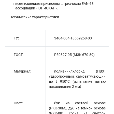
всем изделиям присвоены штрих-коды ЕАN-13
ассоциации «ЮНИСКАН».
Технические характеристики
ТУ:
3464-004-18669258-03
ГОСТ:
Р50827-95 (МЭК 670-89)
Материал:
поливинилхлорид (ПВХ)
ударопрочный, самозатухающий
до t 950°С (испытание нитью
накаливания 2 мм)
Цвет:
бук на светлой основе
(РКК-38М), дуб на тёмной основе
(РКК-08), сосна на светлой