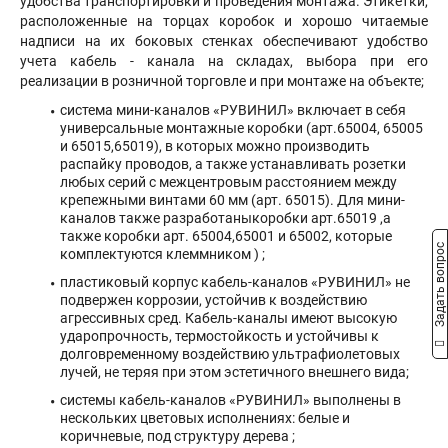
удобства транспортировки и проведения монтажа. Этикетки,
расположенные на торцах коробок и хорошо читаемые
надписи на их боковых стенках обеспечивают удобство
учета кабель - канала на складах, выбора при его
реализации в розничной торговле и при монтаже на объекте;
система мини-каналов «РУВИНИЛ» включает в себя
универсальные монтажные коробки (арт.65004, 65005
и 65015,65019), в которых можно производить
распайку проводов, а также устанавливать розетки
любых серий с межцентровым расстоянием между
крепежными винтами 60 мм (арт. 65015). Для мини-
каналов также разработаныкоробки арт.65019 ,а
также коробки арт. 65004,65001 и 65002, которые
Задать вопрос
комплектуются клеммником ) ;
пластиковый корпус кабель-каналов «РУВИНИЛ» не
подвержен коррозии, устойчив к воздействию
агрессивных сред. Кабель-каналы имеют высокую
ударопрочность, термостойкость и устойчивы к
долговременному воздействию ультрафиолетовых
лучей, не теряя при этом эстетичного внешнего вида;
системы кабель-каналов «РУВИНИЛ» выполнены в
нескольких цветовых исполнениях: белые и
коричневые, под структуру дерева ;