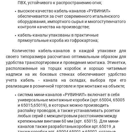
ПВХ, устойчивого к распространению огня;
высокое качество кабель-каналов «РУВИНИЛ»
обеспечивается за счет современного итальянского
оборудования, импортного сырья и многоступенчатого
контроля качества на производстве;
кабель-каналы упакованы в практичные
прямоугольные короба из гофрокартона;
Количество кабель-каналов в каждой упаковке для
своего типоразмера рассчитано оптимальным образом для
удобства транспортировки и проведения монтажа. Этикетки,
расположенные на торцах коробок и хорошо читаемые
надписи на их боковых стенках обеспечивают удобство
учета кабель - канала на складах, выбора при его
реализации в розничной торговле и при монтаже на объекте;
система мини-каналов «РУВИНИЛ» включает в себя
универсальные монтажные коробки (арт.65004, 65005
и 65015,65019), в которых можно производить
распайку проводов, а также устанавливать розетки
любых серий с межцентровым расстоянием между
крепежными винтами 60 мм (арт. 65015). Для мини-
каналов также разработаныкоробки арт.65019 ,а
также коробки арт. 65004,65001 и 65002, которые