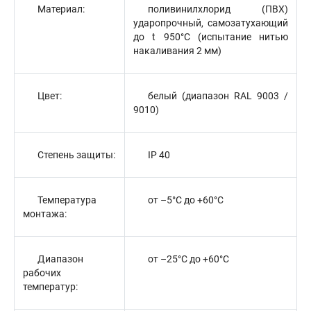
Материал:
поливинилхлорид (ПВХ)
ударопрочный, самозатухающий
до t 950°С (испытание нитью
накаливания 2 мм)
Цвет:
белый (диапазон RAL 9003 /
9010)
Степень защиты:
IP 40
Температура
от –5°С до +60°С
монтажа:
Диапазон
от –25°С до +60°С
рабочих
температур: