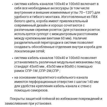
система кабель-каналов 100х40 и 100х60 включает в
себя все необходимые аксессуары (в том числе
внутренние и внешние изменяемые углы 70—120°) для
удобного и гибкого монтажа. Изготовленные из ПВХ
белого цвета, короба имеют привлекательный
современный дизайн и хорошо сочетаются с
различными сериями розеток (для установки розеток
используется суппорт с межцентровым расстоянием
между крепежными винтами 60 мм). Наличие
разделительной перегородки в системе позволяет
создавать обособленные отделения внутри короба для
локализации сетей;
система кабель-каналов 100х40 и 100х60 позволяет
устанавливать различные модульные механизмы под
стандарт 45х45 мм , 45х50 мм и 80х80 с помощью
рамок СПР-1М ,СПР-2М,СПР ;
на основании парапетного кабельного канала
имеются перфорационные отверстия с шагом 140 мм
для удобства крепления кабель-канала к стене с
помощью саморезов.
Покрыты защитной плёнкой во избежание повреждений и
замасливания при установке.