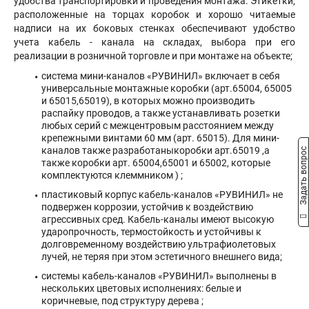
удобства транспортировки и проведения монтажа. Этикетки,
расположенные на торцах коробок и хорошо читаемые
надписи на их боковых стенках обеспечивают удобство
учета кабель - канала на складах, выбора при его
реализации в розничной торговле и при монтаже на объекте;
система мини-каналов «РУВИНИЛ» включает в себя
универсальные монтажные коробки (арт.65004, 65005
и 65015,65019), в которых можно производить
распайку проводов, а также устанавливать розетки
любых серий с межцентровым расстоянием между
крепежными винтами 60 мм (арт. 65015). Для мини-
каналов также разработаныкоробки арт.65019 ,а
Задать вопрос
также коробки арт. 65004,65001 и 65002, которые
комплектуются клеммником ) ;
пластиковый корпус кабель-каналов «РУВИНИЛ» не
подвержен коррозии, устойчив к воздействию
агрессивных сред. Кабель-каналы имеют высокую
ударопрочность, термостойкость и устойчивы к
долговременному воздействию ультрафиолетовых
лучей, не теряя при этом эстетичного внешнего вида;
системы кабель-каналов «РУВИНИЛ» выполнены в
нескольких цветовых исполнениях: белые и
коричневые, под структуру дерева ;