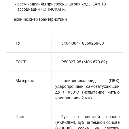
всем изделиям присвоены штрих-коды ЕАN-13
ассоциации «ЮНИСКАН».
Технические характеристики
ТУ:
3464-004-18669258-03
ГОСТ:
Р50827-95 (МЭК 670-89)
Материал:
поливинилхлорид (ПВХ)
ударопрочный, самозатухающий
до t 950°С (испытание нитью
накаливания 2 мм)
Цвет:
бук на светлой основе
(РКК-38М), дуб на тёмной основе
(РКК-08), сосна на светлой