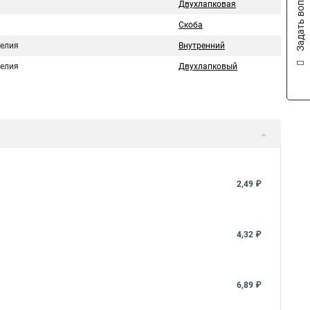
Задать вопрос
Двухлапковая
Скоба
делия
Внутренний
делия
Двухлапковый
2,49 ₽
4,32 ₽
6,89 ₽