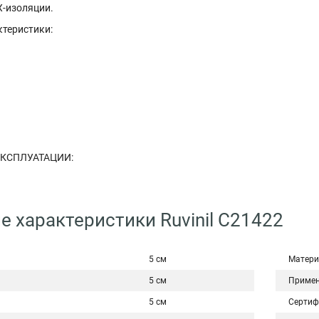
Х-изоляции.
ктеристики:
ЭКСПЛУАТАЦИИ:
е характеристики Ruvinil С21422
5 см
Матери
5 см
Примен
5 см
Сертиф