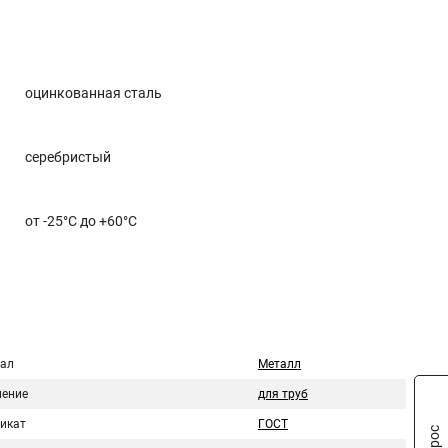
оцинкованная сталь
серебристый
от -25°С до +60°С
ал
Металл
ение
для труб
икат
ГОСТ