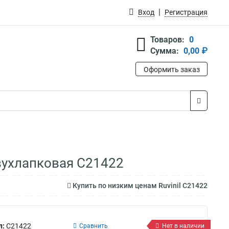
Вход
Регистрация
Товаров:
0
Сумма:
0,00 ₽
Оформить заказ
двухлапковая С21422
Купить по низким ценам Ruvinil С21422
л:
С21422
Сравнить
Нет в наличии