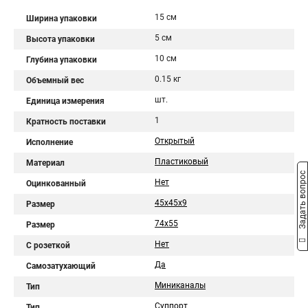
15 см
Ширина упаковки
5 см
Высота упаковки
10 см
Глубина упаковки
0.15 кг
Объемный вес
шт.
Единица измерения
1
Кратность поставки
Открытый
Исполнение
Пластиковый
Материал
Задать вопрос
Нет
Оцинкованный
45х45х9
Размер
74х55
Размер
Нет
С розеткой
Да
Самозатухающий
Миниканалы
Тип
Суппорт
Тип