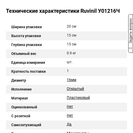
Технические характеристики Ruvinil У01216Ч
Задать вопрос
20 см
Ширина упаковки
15 см
Высота упаковки
15 см
Глубина упаковки
0.9 кг
Объемный вес
шт.
Единица измерения
1
Кратность поставки
16мм
Диаметр
Открытый
Исполнение
Пластиковый
Материал
Нет
Оцинкованный
Нет
С розеткой
Да
Самозатухающий