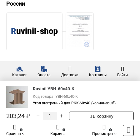
России
Каталог
Оплата
Доставка
Контакты
Войти
Ruvinil УВН-60х40-К
Код товара: УВН-60х40-К
Угол внутренний для РКК-60х40 (коричневый)
203,24 ₽
–
+
В корзину
0
0
1
Сравнить
Корзина
Просмотрено