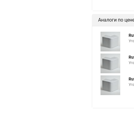
Аналоги по цен
Ru
Уг
Ru
Уг
Ru
Уг