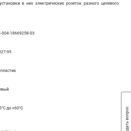
установки в них электрических розеток разного целевого
-004-18669258-03
827-95
-пластик
евый
5°С до +60°С
Задать вопрос