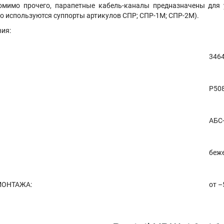
омимо прочего, парапетные кабель-каналы предназначены для 
го используются суппорты артикулов СПР; СПР-1М; СПР-2М).
вия:
3464
Р50
АБС
беж
МОНТАЖА:
от –