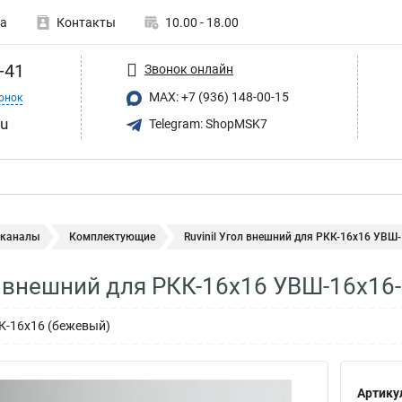
а
Контакты
10.00 - 18.00
-41
Звонок онлайн
MAX: +7 (936) 148-00-15
онок
ru
Telegram: ShopMSK7
 каналы
Комплектующие
Ruvinil Угол внешний для РКК-16х16 УВШ
ол внешний для РКК-16х16 УВШ-16х16
К-16х16 (бежевый)
Артику