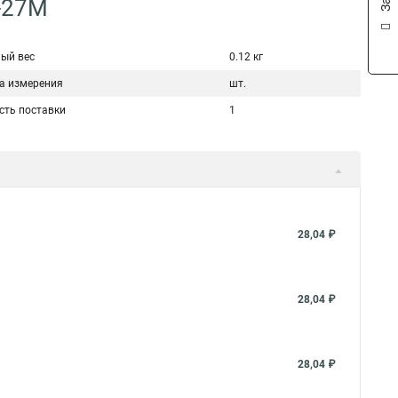
6-27М
ый вес
0.12 кг
а измерения
шт.
сть поставки
1
28,04 ₽
28,04 ₽
28,04 ₽