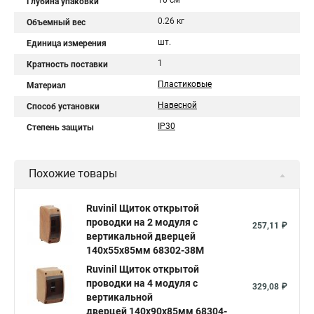
10 см
Глубина упаковки
0.26 кг
Объемный вес
шт.
Единица измерения
1
Кратность поставки
Пластиковые
Материал
Навесной
Способ установки
IP30
Степень защиты
Похожие товары
Ruvinil Щиток открытой
проводки на 2 модуля с
257,11 ₽
вертикальной дверцей
140х55х85мм 68302-38М
Ruvinil Щиток открытой
проводки на 4 модуля с
329,08 ₽
вертикальной
дверцей 140х90х85мм 68304-