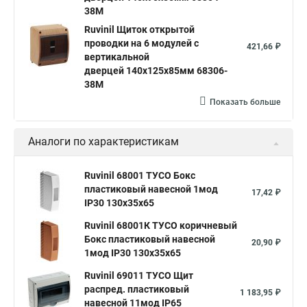
38М
Ruvinil Щиток открытой
проводки на 6 модулей с
421,66 ₽
вертикальной
дверцей 140х125х85мм 68306-
38М
Показать больше
Аналоги по характеристикам
Ruvinil 68001 ТУСО Бокс
пластиковый навесной 1мод
17,42 ₽
IP30 130х35х65
Ruvinil 68001К ТУСО коричневый
Бокс пластиковый навесной
20,90 ₽
1мод IP30 130х35х65
Ruvinil 69011 ТУСО Щит
распред. пластиковый
1 183,95 ₽
навесной 11мод IP65