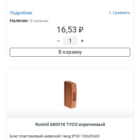
ЩРНМ
0
72
0
ЩРУН
0
Подробнее
Сравнить
74
0
ПР
0
Наличие:
В наличии
ШРС
0
16,53 ₽
ОЩВ
0
ЯРП
–
+
0
ЯТП
0
В корзину
КСРМ
0
ЩК
0
ЩО-70
0
ЩРВ
0
ЩУ
0
ЩПМП
0
ЩЭ
0
ЩУРВ
0
ЩМП
0
Ruvinil 68001К ТУСО коричневый
Бокс пластиковый навесной 1мод IP30 130х35х65