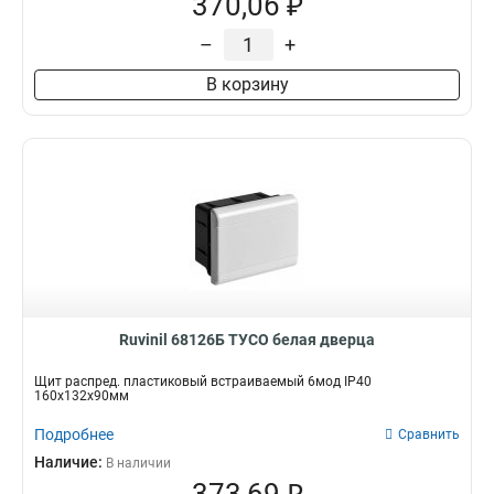
370,06 ₽
–
+
В корзину
Ruvinil 68126Б ТУСО белая дверца
Щит распред. пластиковый встраиваемый 6мод IP40
160х132х90мм
Подробнее
Сравнить
Наличие:
В наличии