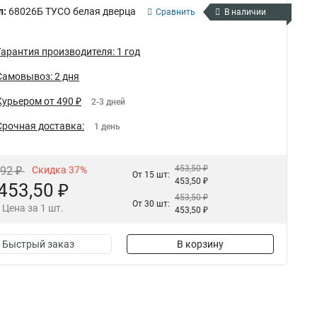
л:
68026Б ТУСО белая дверца
Сравнить
В наличии
Гарантия производителя: 1 год
Самовывоз: 2 дня
Курьером от 490 ₽
2-3 дней
Срочная доставка:
1 день
453,50 ₽
,92 ₽
Скидка 37%
От 15 шт:
453,50 ₽
453,50 ₽
453,50 ₽
От 30 шт:
Цена за 1 шт.
453,50 ₽
Быстрый заказ
В корзину