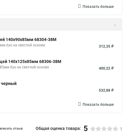
Показать больше
рцей 140х90х85мм 68304-38М
мм бук на светлой основе
312,35 ₽
ерцей 140х125х85мм 68306-38М
85мм бук на светлой основе
400,22 ₽
м черный
532,88 ₽
Показать больше
5
Общая оценка товара:
аписать отзыв
1