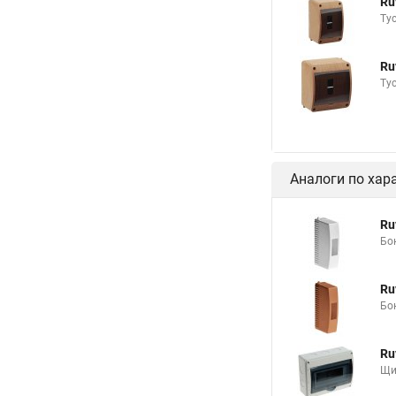
Ru
Ту
Ru
Ту
Аналоги по хар
Ru
Бо
Ru
Бо
Ru
Щи