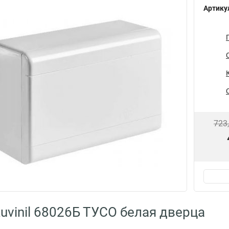
Артику
723
uvinil 68026Б ТУСО белая дверца