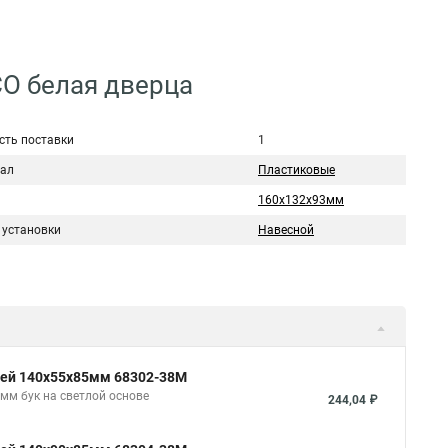
СО белая дверца
сть поставки
1
ал
Пластиковые
160х132х93мм
 установки
Навесной
рцей 140х55х85мм 68302-38М
мм бук на светлой основе
244,04 ₽