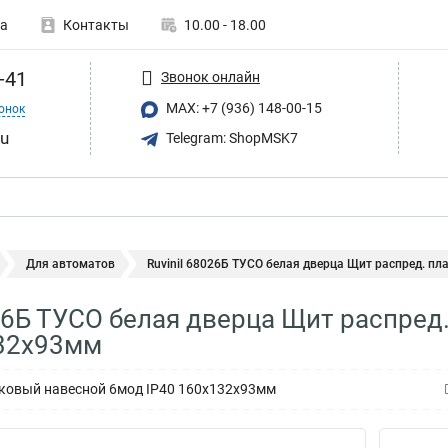
а
Контакты
10.00 - 18.00
-41
Звонок онлайн
MAX: +7 (936) 148-00-15
онок
ru
Telegram: ShopMSK7
Для автоматов
Ruvinil 68026Б ТУСО белая дверца Щит распред. плас
026Б ТУСО белая дверца Щит распре
132х93мм
иковый навесной 6мод IP40 160х132х93мм