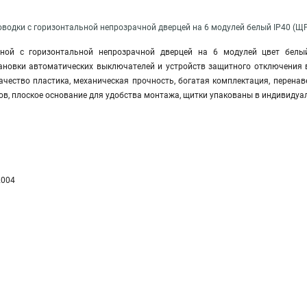
водки с горизонтальной непрозрачной дверцей на 6 модулей белый IP40 (ЩР
сной с горизонтальной непрозрачной дверцей на 6 модулей цвет белый
ановки автоматических выключателей и устройств защитного отключения
ачество пластика, механическая прочность, богатая комплектация, перена
ов, плоское основание для удобства монтажа, щитки упакованы в индивидуа
2004