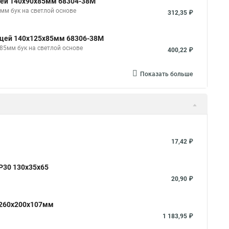
рцей 140х90х85мм 68304-38М
мм бук на светлой основе
312,35 ₽
ерцей 140х125х85мм 68306-38М
85мм бук на светлой основе
400,22 ₽
Показать больше
17,42 ₽
P30 130х35х65
20,90 ₽
5 260х200х107мм
1 183,95 ₽