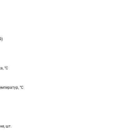
й)
а, °С
мператур, °С
ке, шт.