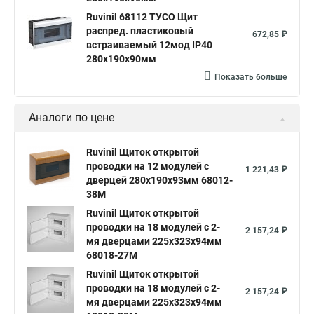
Ruvinil 68112 ТУСО Щит
распред. пластиковый
672,85 ₽
встраиваемый 12мод IP40
280х190х90мм
Показать больше
Аналоги по цене
Ruvinil Щиток открытой
проводки на 12 модулей с
1 221,43 ₽
дверцей 280х190х93мм 68012-
38М
Ruvinil Щиток открытой
проводки на 18 модулей c 2-
2 157,24 ₽
мя дверцами 225х323х94мм
68018-27М
Ruvinil Щиток открытой
проводки на 18 модулей c 2-
2 157,24 ₽
мя дверцами 225х323х94мм