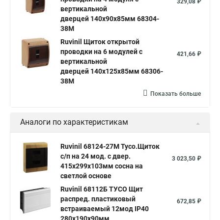
329,08 ₽
вертикальной
дверцей 140х90х85мм 68304-
38М
Ruvinil Щиток открытой
проводки на 6 модулей с
421,66 ₽
вертикальной
дверцей 140х125х85мм 68306-
38М
Показать больше
Аналоги по характеристикам
Ruvinil 68124-27М Тусо.Щиток
с/п на 24 мод. с двер.
3 023,50 ₽
415х299х103мм сосна на
светлой основе
Ruvinil 68112Б ТУСО Щит
распред. пластиковый
672,85 ₽
встраиваемый 12мод IP40
280х190х90мм