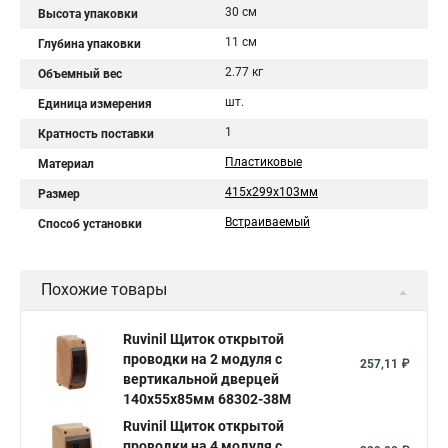
30 см
Высота упаковки
11 см
Глубина упаковки
2.77 кг
Объемный вес
шт.
Единица измерения
1
Кратность поставки
Пластиковые
Материал
415х299х103мм
Размер
Встраиваемый
Способ установки
Похожие товары
Ruvinil Щиток открытой
проводки на 2 модуля с
257,11 ₽
вертикальной дверцей
140х55х85мм 68302-38М
Ruvinil Щиток открытой
проводки на 4 модуля с