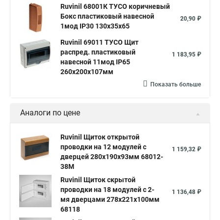
Ruvinil 68001К ТУСО коричневый
Бокс пластиковый навесной
20,90 ₽
1мод IP30 130х35х65
Ruvinil 69011 ТУСО Щит
распред. пластиковый
1 183,95 ₽
навесной 11мод IP65
260х200х107мм
Показать больше
Аналоги по цене
Ruvinil Щиток открытой
проводки на 12 модулей с
1 159,32 ₽
дверцей 280х190х93мм 68012-
38М
Ruvinil Щиток скрытой
проводки на 18 модулей c 2-
1 136,48 ₽
мя дверцами 278х221х100мм
68118