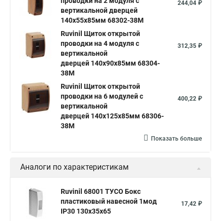
проводки на 2 модуля с
244,04 ₽
вертикальной дверцей
140х55х85мм 68302-38М
Ruvinil Щиток открытой
проводки на 4 модуля с
312,35 ₽
вертикальной
дверцей 140х90х85мм 68304-
38М
Ruvinil Щиток открытой
проводки на 6 модулей с
400,22 ₽
вертикальной
дверцей 140х125х85мм 68306-
38М
Показать больше
Аналоги по характеристикам
Ruvinil 68001 ТУСО Бокс
пластиковый навесной 1мод
17,42 ₽
IP30 130х35х65